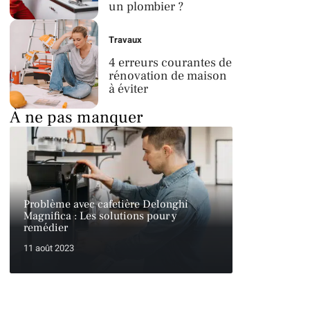
un plombier ?
Travaux
4 erreurs courantes de
rénovation de maison
à éviter
À ne pas manquer
Problème avec cafetière Delonghi
Magnifica : Les solutions pour y
remédier
11 août 2023