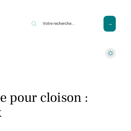
ews
Piscine
Travaux
e pour cloison :
x