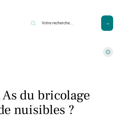
ews
Piscine
Travaux
As du bricolage
de nuisibles ?