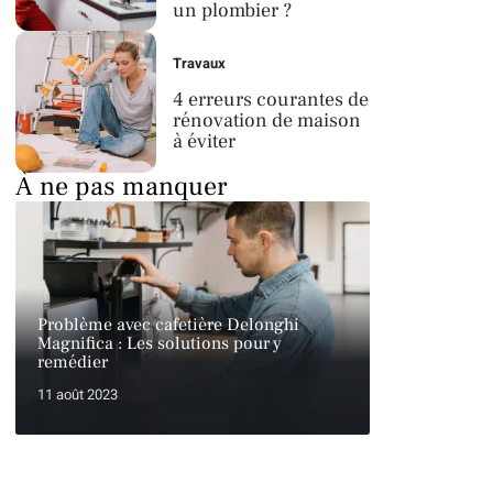
un plombier ?
Travaux
4 erreurs courantes de
rénovation de maison
à éviter
À ne pas manquer
Problème avec cafetière Delonghi
Magnifica : Les solutions pour y
remédier
11 août 2023