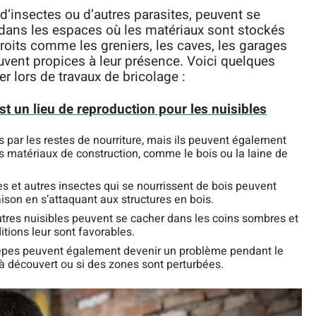
 d’insectes ou d’autres parasites, peuvent se
 dans les espaces où les matériaux sont stockés
roits comme les greniers, les caves, les garages
vent propices à leur présence. Voici quelques
r lors de travaux de bricolage :
st un lieu de reproduction pour les nuisibles
rés par les restes de nourriture, mais ils peuvent également
es matériaux de construction, comme le bois ou la laine de
s et autres insectes qui se nourrissent de bois peuvent
son en s’attaquant aux structures en bois.
utres nuisibles peuvent se cacher dans les coins sombres et
itions leur sont favorables.
uêpes peuvent également devenir un problème pendant le
s à découvert ou si des zones sont perturbées.