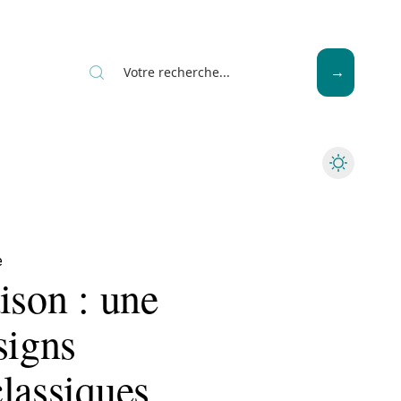
News
Piscine
Travaux
e
ison : une
signs
lassiques