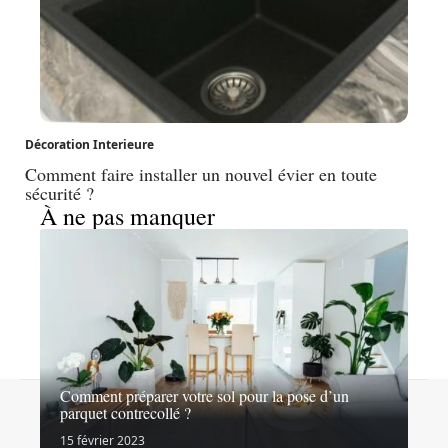
Décoration Interieure
Comment faire installer un nouvel évier en toute
sécurité ?
À ne pas manquer
Comment préparer votre sol pour la pose d’un
Contact
Mentions légales
Sitemap
parquet contrecollé ?
© 2026 | lesexpertsdubricolage.com
15 février 2023