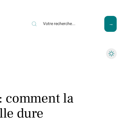
ews
Piscine
Travaux
 : comment la
lle dure