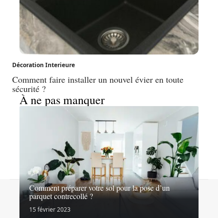
Décoration Interieure
Comment faire installer un nouvel évier en toute
sécurité ?
À ne pas manquer
Comment préparer votre sol pour la pose d’un
Contact
Mentions légales
Sitemap
parquet contrecollé ?
© 2026 | lesexpertsdubricolage.com
15 février 2023