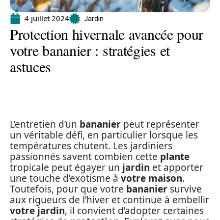
4 juillet 2024
Jardin
Protection hivernale avancée pour
votre bananier : stratégies et
astuces
L’entretien d’un
bananier
peut représenter
un véritable défi, en particulier lorsque les
températures chutent. Les jardiniers
passionnés savent combien cette
plante
tropicale peut égayer un
jardin
et apporter
une touche d’exotisme à
votre maison
.
Toutefois, pour que votre
bananier
survive
aux rigueurs de l’hiver et continue à embellir
votre jardin
, il convient d’adopter certaines