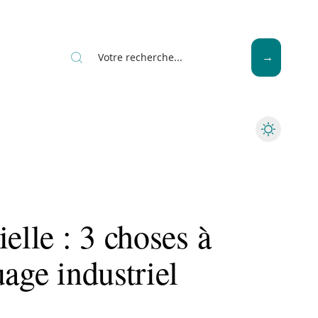
News
Piscine
Travaux
elle : 3 choses à
uage industriel