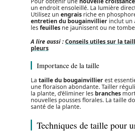
Pour obtenir une
nouvelle croissance
un endroit ensoleillé. La lumière direc
Utilisez un
engrais
riche en phosphore
entretien du bougainvillier
inclut un 
les
feuilles
ne jaunissent ou ne tombe
A lire aussi :
Conseils utiles sur la tai
pleurs
Importance de la taille
La
taille du bougainvillier
est essenti
une floraison abondante. Tailler régu
la plante, d’éliminer les
branches
mort
nouvelles pousses florales. La taille d
santé de la plante.
Techniques de taille pour u