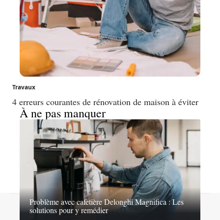
Travaux
4 erreurs courantes de rénovation de maison à éviter
À ne pas manquer
Problème avec cafetière Delonghi Magnifica : Les
Contact
Mentions légales
Sitemap
solutions pour y remédier