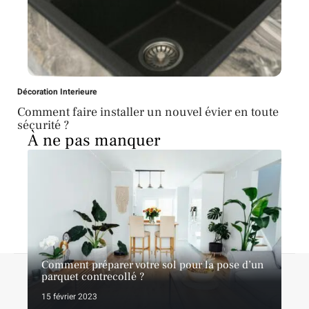
Décoration Interieure
Comment faire installer un nouvel évier en toute
sécurité ?
À ne pas manquer
Comment préparer votre sol pour la pose d’un
Contact
Mentions légales
Sitemap
parquet contrecollé ?
© 2026 | lesexpertsdubricolage.com
15 février 2023