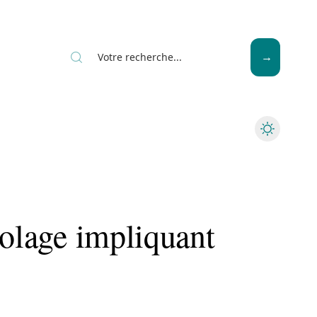
News
Piscine
Travaux
colage impliquant