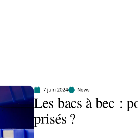
Equipement
Immo
Jardin
Maison
7 juin 2024
News
Les bacs à bec : po
prisés ?