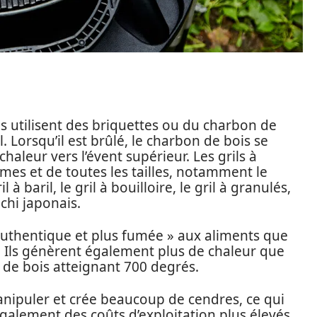
is utilisent des briquettes ou du charbon de
Lorsqu’il est brûlé, le charbon de bois se
haleur vers l’évent supérieur. Les grils à
mes et de toutes les tailles, notamment le
à baril, le gril à bouilloire, le gril à granulés,
achi japonais.
authentique et plus fumée » aux aliments que
is. Ils génèrent également plus de chaleur que
on de bois atteignant 700 degrés.
anipuler et crée beaucoup de cendres, ce qui
 a également des coûts d’exploitation plus élevés,