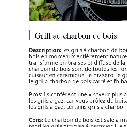
Grill au charbon de bois
Description:
Les grils à charbon de bo
bois en morceaux entièrement naturel. 
transforme en braises et diffuse de la c
charbon de bois sont de toutes les for
cuiseur en céramique, le brasero, le gril 
le gril à charbon de bois carré et l’hib
Pros:
Ils confèrent une « saveur plus 
les grils à gaz, car vous brûlez du bo
les grils à gaz, certains grils à charb
Cons:
Le charbon de bois est sale à m
rend les grils difficiles à nettoyer. Il