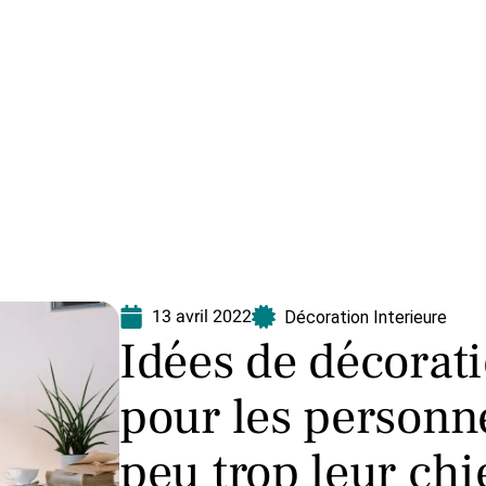
Equipement
Immo
Jardin
Maison
N
13 avril 2022
Décoration Interieure
Idées de décorati
pour les personn
peu trop leur chi