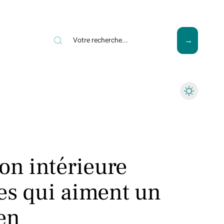
ews
Piscine
Travaux
on intérieure
es qui aiment un
en