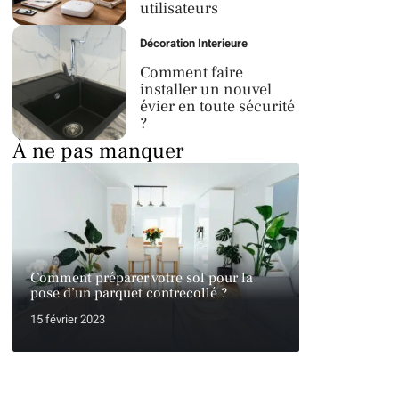
utilisateurs
Décoration Interieure
Comment faire
installer un nouvel
évier en toute sécurité
?
À ne pas manquer
Comment préparer votre sol pour la
pose d’un parquet contrecollé ?
15 février 2023