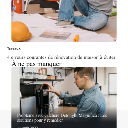
Travaux
4 erreurs courantes de rénovation de maison à éviter
À ne pas manquer
Problème avec cafetière Delonghi Magnifica : Les
Contact
Mentions légales
Sitemap
solutions pour y remédier
© 2026 | lesexpertsdubricolage.com
11 août 2023