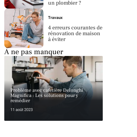
un plombier ?
Travaux
4 erreurs courantes de
rénovation de maison
à éviter
À ne pas manquer
Problème avec cafetière Delonghi
Magnifica : Les solutions pour y
remédier
11 août 2023