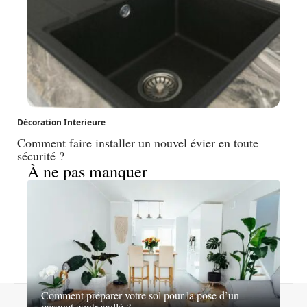
Décoration Interieure
Comment faire installer un nouvel évier en toute
sécurité ?
À ne pas manquer
Comment préparer votre sol pour la pose d’un
Contact
Mentions légales
Sitemap
parquet contrecollé ?