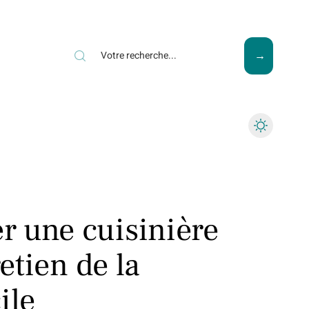
ews
Piscine
Travaux
 une cuisinière
retien de la
ile