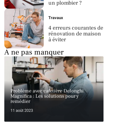
un plombier ?
Travaux
4 erreurs courantes de
rénovation de maison
à éviter
À ne pas manquer
Problème avec cafetière Delonghi
Magnifica : Les solutions pour y
remédier
11 août 2023