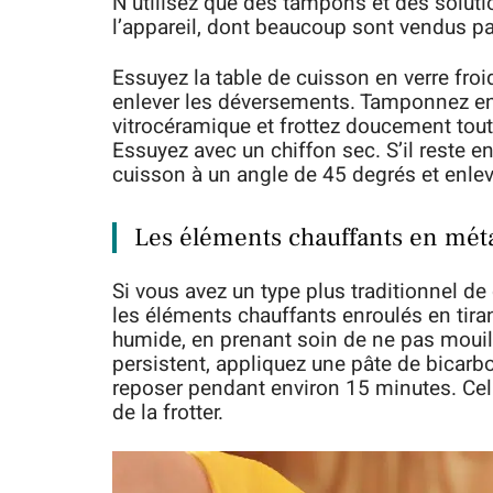
N’utilisez que des tampons et des solut
l’appareil, dont beaucoup sont vendus par
Essuyez la table de cuisson en verre fr
enlever les déversements. Tamponnez ens
vitrocéramique et frottez doucement tou
Essuyez avec un chiffon sec. S’il reste en
cuisson à un angle de 45 degrés et enlev
Les éléments chauffants en mét
Si vous avez un type plus traditionnel de 
les éléments chauffants enroulés en tira
humide, en prenant soin de ne pas mouill
persistent, appliquez une pâte de bicarbo
reposer pendant environ 15 minutes. Cela
de la frotter.