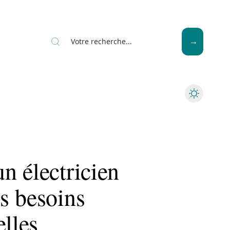
News
Piscine
Travaux
n électricien
s besoins
elles