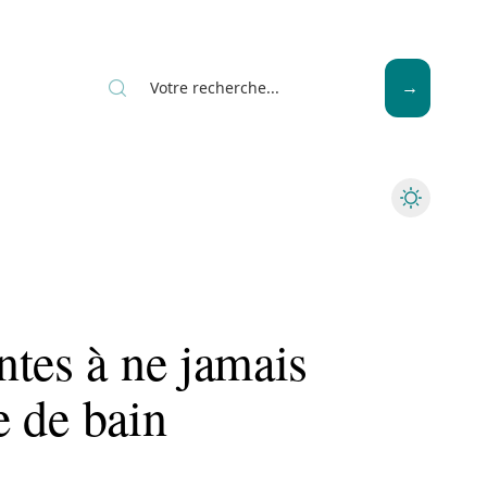
News
Piscine
Travaux
ntes à ne jamais
le de bain