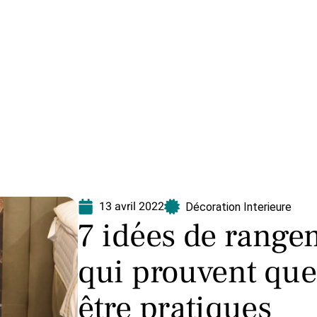
Equipement
Immo
Jardin
Maison
N
13 avril 2022
Décoration Interieure
7 idées de range
qui prouvent que
être pratiques