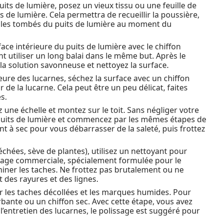
its de lumière, posez un vieux tissu ou une feuille de
ts de lumière. Cela permettra de recueillir la poussière,
 sales tombés du puits de lumière au moment du
face intérieure du puits de lumière avec le chiffon
t utiliser un long balai dans le même but. Après le
la solution savonneuse et nettoyez la surface.
eure des lucarnes, séchez la surface avec un chiffon
de la lucarne. Cela peut être un peu délicat, faites
s.
z une échelle et montez sur le toit. Sans négliger votre
u puits de lumière et commencez par les mêmes étapes de
t à sec pour vous débarrasser de la saleté, puis frottez
échées, sève de plantes), utilisez un nettoyant pour
oyage commerciale, spécialement formulée pour le
iner les taches. Ne frottez pas brutalement ou ne
t des rayures et des lignes.
r les taches décollées et les marques humides. Pour
bante ou un chiffon sec. Avec cette étape, vous avez
l’entretien des lucarnes, le polissage est suggéré pour