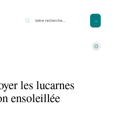
News
Piscine
Travaux
oyer les lucarnes
n ensoleillée