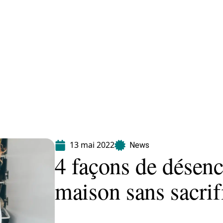
Equipement
Immo
Jardin
Maison
13 mai 2022
News
4 façons de désen
maison sans sacrif