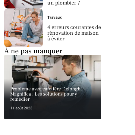
un plombier ?
Travaux
4 erreurs courantes de
rénovation de maison
à éviter
À ne pas manquer
Problème avec cafetière Delonghi
Magnifica : Les solutions pour y
remédier
11 août 2023