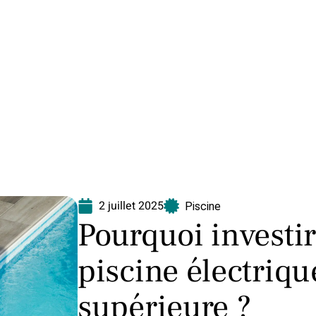
Equipement
Immo
Jardin
Maison
N
2 juillet 2025
Piscine
Pourquoi investir
piscine électriqu
supérieure ?