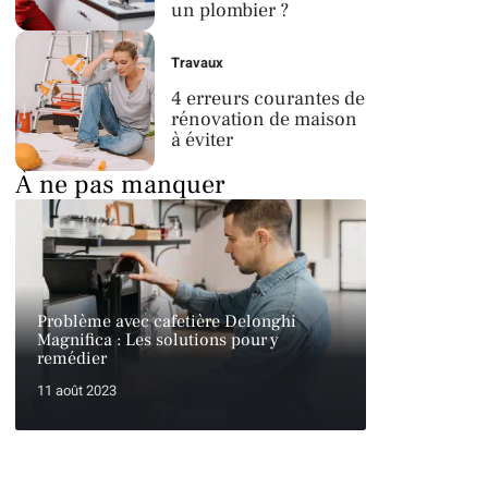
un plombier ?
Travaux
4 erreurs courantes de
rénovation de maison
à éviter
À ne pas manquer
Problème avec cafetière Delonghi
Magnifica : Les solutions pour y
remédier
11 août 2023