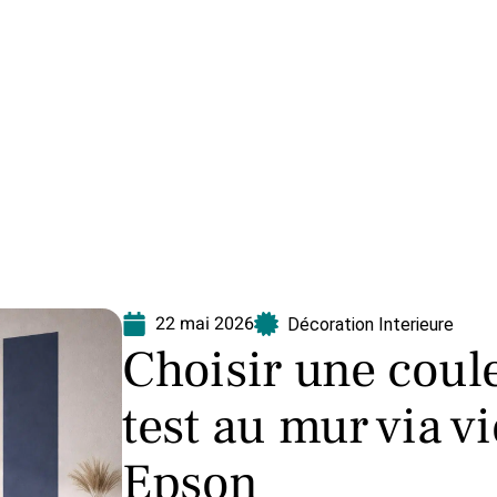
Equipement
Immo
Jardin
Maison
N
22 mai 2026
Décoration Interieure
Choisir une coule
test au mur via v
Epson