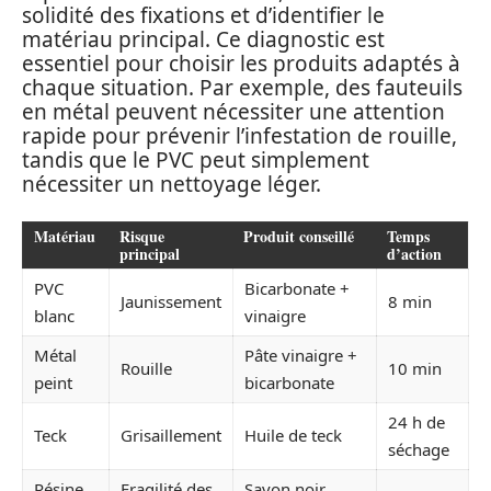
solidité des fixations et d’identifier le
matériau principal. Ce diagnostic est
essentiel pour choisir les produits adaptés à
chaque situation. Par exemple, des fauteuils
en métal peuvent nécessiter une attention
rapide pour prévenir l’infestation de rouille,
tandis que le PVC peut simplement
nécessiter un nettoyage léger.
Matériau
Risque
Produit conseillé
Temps
principal
d’action
PVC
Bicarbonate +
Jaunissement
8 min
blanc
vinaigre
Métal
Pâte vinaigre +
Rouille
10 min
peint
bicarbonate
24 h de
Teck
Grisaillement
Huile de teck
séchage
Résine
Fragilité des
Savon noir