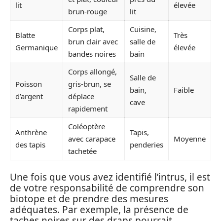
lit
élevée
brun-rouge
lit
Corps plat,
Cuisine,
Blatte
Très
brun clair avec
salle de
Germanique
élevée
bandes noires
bain
Corps allongé,
Salle de
Poisson
gris-brun, se
bain,
Faible
d’argent
déplace
cave
rapidement
Coléoptère
Anthrène
Tapis,
avec carapace
Moyenne
des tapis
penderies
tachetée
Une fois que vous avez identifié l’intrus, il est
de votre responsabilité de comprendre son
biotope et de prendre des mesures
adéquates. Par exemple, la présence de
taches noires sur des draps pourrait