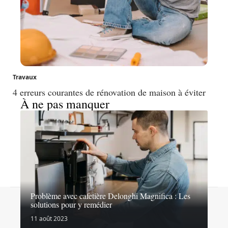
Travaux
4 erreurs courantes de rénovation de maison à éviter
À ne pas manquer
Problème avec cafetière Delonghi Magnifica : Les
Contact
Mentions légales
Sitemap
solutions pour y remédier
© 2026 | lesexpertsdubricolage.com
11 août 2023