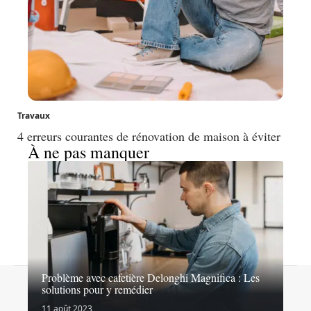
Travaux
4 erreurs courantes de rénovation de maison à éviter
À ne pas manquer
Problème avec cafetière Delonghi Magnifica : Les
Contact
Mentions légales
Sitemap
solutions pour y remédier
© 2026 | lesexpertsdubricolage.com
11 août 2023