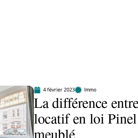
Equipement
Immo
Jardin
Maison
4 février 2023
Immo
La différence entr
locatif en loi Pine
meublé