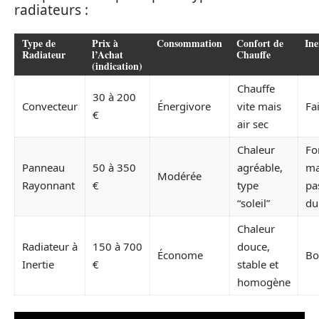
radiateurs :
Type de
Prix à
Consommation
Confort de
Ine
Radiateur
l’Achat
Chauffe
(indication)
Chauffe
30 à 200
Convecteur
Énergivore
vite mais
Fa
€
air sec
Chaleur
Fo
Panneau
50 à 350
agréable,
ma
Modérée
Rayonnant
€
type
pa
“soleil”
du
Chaleur
Radiateur à
150 à 700
douce,
Économe
Bo
Inertie
€
stable et
homogène